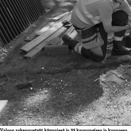
Valoon rakennustyöt käynnissä jo 33 kaupungissa ja kunnassa