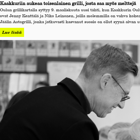
Kaakkuriin aukeaa toisenlainen grilli, josta saa myös melttejä
Oulun grillikartalla syttyy 9. maaliskuuta uusi tähti, kun Kaakkurin Oul
ovat Jenny Kenttälä ja Niko Leinonen, joilla molemmilla on vahva kokemus
Jäälin Autogrilli, jonka jatkuvasti kasvanut suosio on ollut syynä aivan 
Lue lisää