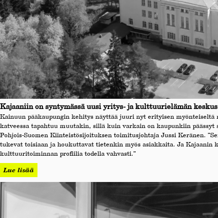
Kajaaniin on syntymässä uusi yritys- ja kulttuurielämän keskus
Kainuun pääkaupungin kehitys näyttää juuri nyt erityisen myönteiseltä 
katveessa tapahtuu muutakin, sillä kuin varkain on kaupunkiin päässyt 
Pohjois-Suomen Kiinteistösijoituksen toimitusjohtaja Jussi Keränen. ”Se
tukevat toisiaan ja houkuttavat tietenkin myös asiakkaita. Ja Kajaanin
kulttuuritoiminnan profiilia todella vahvasti.”
Lue lisää