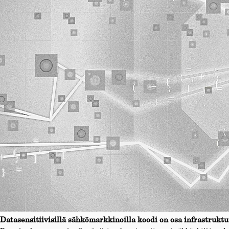
Datasensitiivisillä sähkömarkkinoilla koodi on osa infrastruktu