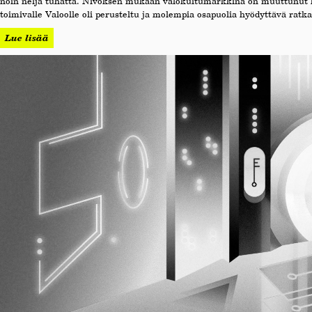
noin neljä tuhatta. Nivoksen mukaan valokuitumarkkina on muuttunut haas
toimivalle Valoolle oli perusteltu ja molempia osapuolia hyödyttävä ratka
Lue lisää