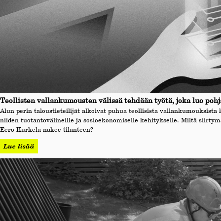
Teollisten vallankumousten välissä tehdään työtä, joka luo pohj
Alun perin taloustieteilijät alkoivat puhua teollisista vallankumouksista 
niiden tuotantovälineille ja sosioekonomiselle kehitykselle. Miltä siirt
Eero Kurkela näkee tilanteen?
Lue lisää