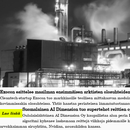
Exocon esittelee maailman ensimmäisen arktisten olosuhteiden
Cleantech-startup Exocon tuo markkinoille teollisen mittakaavan modula
kovimmissakin olosuhteissa. Yhtiö haastaa perinteisen lämmöntuotannon 
Suomalainen AI Dimension tuo supertehot reittien op
Lue lisää
Oululaislähtöinen AI Dimension Oy kaupallistaa alun perin
algoritmi kykenee laskemaan reittejä viikkoja pidemmälle ku
arvokkaimman siruyhtiön, Nvidian, nousukiidon kanssa.