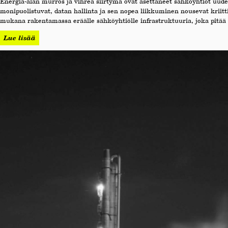
Energia-alan murros ja vihreä siirtymä ovat asettaneet sähköyhtiöt uude
monipuolistuvat, datan hallinta ja sen nopea liikkuminen nousevat krii
mukana rakentamassa eräälle sähköyhtiölle infrastruktuuria, joka pitää 
Lue lisää