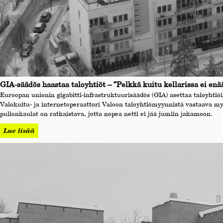
GIA-säädös haastaa taloyhtiöt – ”Pelkkä kuitu kellarissa ei enää
Euroopan unionin gigabitti-infrastruktuurisäädös (GIA) asettaa taloyhtiö
Valokuitu- ja internetoperaattori Valoon taloyhtiömyynnistä vastaava 
pullonkaulat on ratkaistava, jotta nopea netti ei jää jumiin jakamoon.
Lue lisää