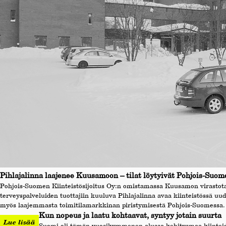
Pihlajalinna laajenee Kuusamoon – tilat löytyivät Pohjois-Suome
Pohjois-Suomen Kiinteistösijoitus Oy:n omistamassa Kuusamon virastot
terveyspalveluiden tuottajiin kuuluva Pihlajalinna avaa kiinteistössä uud
myös laajemmasta toimitilamarkkinan piristymisestä Pohjois-Suomessa.
Kun nopeus ja laatu kohtaavat, syntyy jotain suurta
Lue lisää
Suomi oli tämän vuosikymmenen alussa kehitysmaa kiinteid