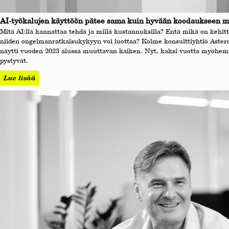
AI-työkalujen käyttöön pätee sama kuin hyvään koodaukseen m
Mitä AI:llä kannattaa tehdä ja millä kustannuksilla? Entä mikä on kehitt
niiden ongelmanratkaisukykyyn voi luottaa? Kolme konsulttiyhtiö Astero
näytti vuoden 2023 alussa muuttavan kaiken. Nyt, kaksi vuotta myöhemmi
pystyvät.
Lue lisää