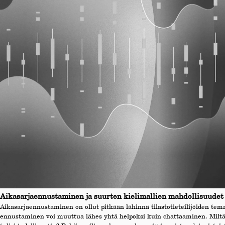
Aikasarjaennustaminen ja suurten kielimallien mahdollisuudet
Aikasarjaennustaminen on ollut pitkään lähinnä tilastotieteilijöiden te
ennustaminen voi muuttua lähes yhtä helpoksi kuin chattaaminen. Miltä