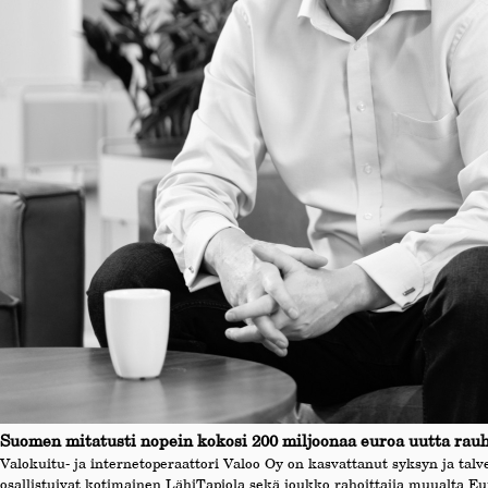
Suomen mitatusti nopein kokosi 200 miljoonaa euroa uutta rauha
Valokuitu- ja internetoperaattori Valoo Oy on kasvattanut syksyn ja talv
osallistuivat kotimainen LähiTapiola sekä joukko rahoittajia muualta Eu