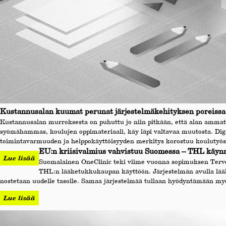
Kustannusalan kuumat perunat järjestelmäkehityksen poreissa
Kustannusalan murroksesta on puhuttu jo niin pitkään, että alan ammatt
syömähammas, koulujen oppimateriaali, käy läpi valtavaa muutosta. Digitaal
toimintavarmuuden ja helppokäyttöisyyden merkitys korostuu koulutyöss
EU:n kriisivalmius vahvistuu Suomessa – THL käynn
Lue lisää
Suomalainen OneClinic teki viime vuonna sopimuksen Tervey
THL:n lääketukkukaupan käyttöön. Järjestelmän avulla lääk
nostetaan uudelle tasolle. Samaa järjestelmää tullaan hyödyntämään myö
Lue lisää