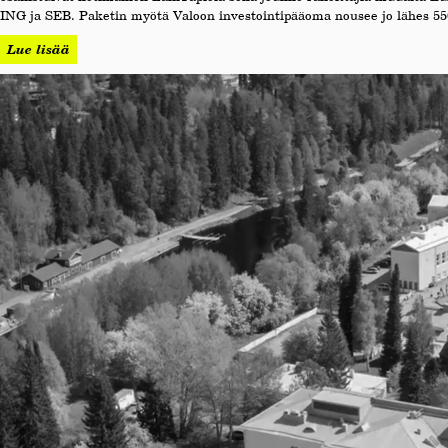
ING ja SEB. Paketin myötä Valoon investointipääoma nousee jo lähes 55
Lue lisää