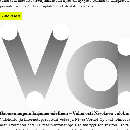
tulisi todellisuutta? Pohjimmiltaan kyse on kyvystä tunnistaa datapistei
perusteltuja arvioita datapisteiden tulevista arvoista.
Lue lisää
Suomen nopein laajenee edelleen – Valoo osti Nivoksen valokui
Valokuitu- ja internetoperaattori Valoo ja Nivos Verkot Oy ovat tehneet
astuu voimaan heti. Liiketoimintakauppa sisältää fyysisen verkon lisäksi