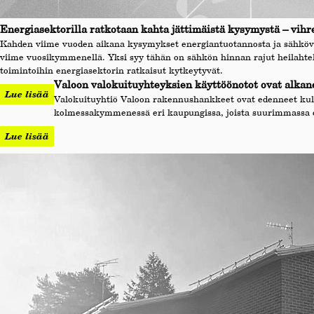
Energiasektorilla ratkotaan kahta jättimäistä kysymystä – vihr
Kahden viime vuoden aikana kysymykset energiantuotannosta ja sähköverk
viime vuosikymmenellä. Yksi syy tähän on sähkön hinnan rajut heilahte
toimintoihin energiasektorin ratkaisut kytkeytyvät.
Valoon valokuituyhteyksien käyttöönotot ovat alkanee
Lue lisää
Valokuituyhtiö Valoon rakennushankkeet ovat edenneet kul
kolmessakymmenessä eri kaupungissa, joista suurimmassa os
Lue lisää