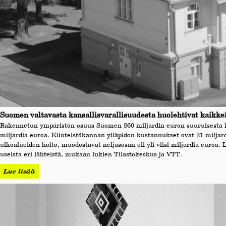
Suomen valtavasta kansallisvarallisuudesta huolehtivat kaikke
Rakennetun ympäristön osuus Suomen 860 miljardin euron suuruisesta kans
miljardia euroa. Kiinteistökannan ylläpidon kustannukset ovat 21 miljardi
ulkoalueiden hoito, muodostavat neljäsosan eli yli viisi miljardia euroa. 
useista eri lähteistä, mukaan lukien Tilastokeskus ja VTT.
Lue lisää