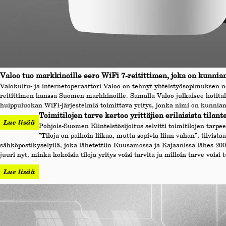
Valoo tuo markkinoille eero WiFi 7-reitittimen, joka on kunnia
Valokuitu- ja internetoperaattori Valoo on tehnyt yhteistyösopimuksen 
reitittimen kanssa Suomen markkinoille. Samalla Valoo julkaisee kotita
huippuluokan WiFi-järjestelmiä toimittava yritys, jonka nimi on kunniano
Toimitilojen tarve kertoo yrittäjien erilaisista tila
Lue lisää
Pohjois-Suomen Kiinteistösijoitus selvitti toimitilojen tar
”Tiloja on paikoin liikaa, mutta sopivia liian vähän”, tiivist
sähköpostikyselyllä, joka lähetettiin Kuusamossa ja Kajaanissa lähes 200
juuri nyt, minkä kokoisia tiloja yritys voisi tarvita ja milloin tarve voisi 
Lue lisää