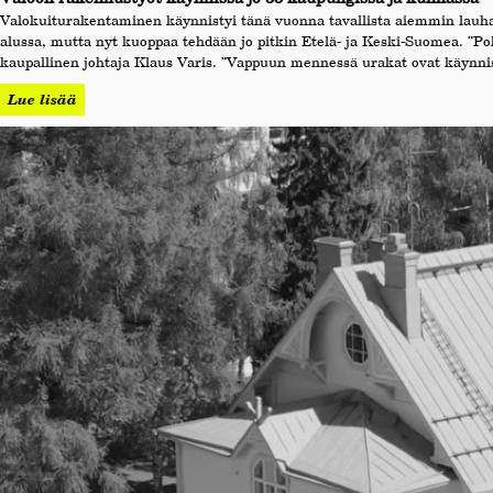
Valokuiturakentaminen käynnistyi tänä vuonna tavallista aiemmin lauha
alussa, mutta nyt kuoppaa tehdään jo pitkin Etelä- ja Keski-Suomea. ”Po
kaupallinen johtaja Klaus Varis. ”Vappuun mennessä urakat ovat käynnis
Lue lisää