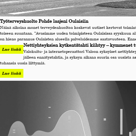
Työterveyshuolto Pohde laajeni Oulaisiin
Näinä aikoina monet terveydenhuoltoa koskevat uutiset kertovat toimint
toiseen suuntaan. ”Avasimme uuden toimipisteen Oulaisissa syyskuun a
on hieno parannus Oulaisten alueella palveluidemme saatavuuteen. Ennen
Nettiyhteyksien kytkentätahti kiihtyy – kymmenet t
Lue lisää
Valokuitu- ja internetoperaattori Valoon syksyiset nettiyht
jälleen ennätystahtia, ja syksyn aikana suurin osa uusista a
tuhansia uusia liittymiä.
Lue lisää