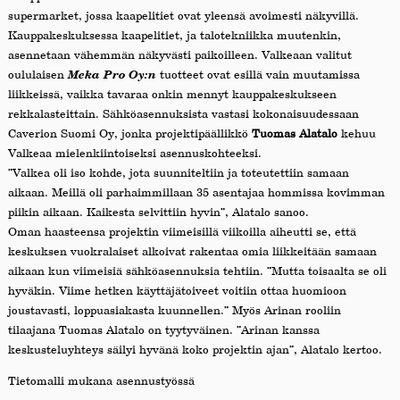
supermarket, jossa kaapelitiet ovat yleensä avoimesti näkyvillä.
Kauppakeskuksessa kaapelitiet, ja talotekniikka muutenkin,
asennetaan vähemmän näkyvästi paikoilleen. Valkeaan valitut
oululaisen
Meka Pro Oy:n
tuotteet ovat esillä vain muutamissa
liikkeissä, vaikka tavaraa onkin mennyt kauppakeskukseen
rekkalasteittain. Sähköasennuksista vastasi kokonaisuudessaan
Caverion Suomi Oy, jonka projektipäällikkö
Tuomas Alatalo
kehuu
Valkeaa mielenkiintoiseksi asennuskohteeksi.
”Valkea oli iso kohde, jota suunniteltiin ja toteutettiin samaan
aikaan. Meillä oli parhaimmillaan 35 asentajaa hommissa kovimman
piikin aikaan. Kaikesta selvittiin hyvin”, Alatalo sanoo.
Oman haasteensa projektin viimeisillä viikoilla aiheutti se, että
keskuksen vuokralaiset alkoivat rakentaa omia liikkeitään samaan
aikaan kun viimeisiä sähköasennuksia tehtiin. ”Mutta toisaalta se oli
hyväkin. Viime hetken käyttäjätoiveet voitiin ottaa huomioon
joustavasti, loppuasiakasta kuunnellen.” Myös Arinan rooliin
tilaajana Tuomas Alatalo on tyytyväinen. ”Arinan kanssa
keskusteluyhteys säilyi hyvänä koko projektin ajan”, Alatalo kertoo.
Tietomalli mukana asennustyössä