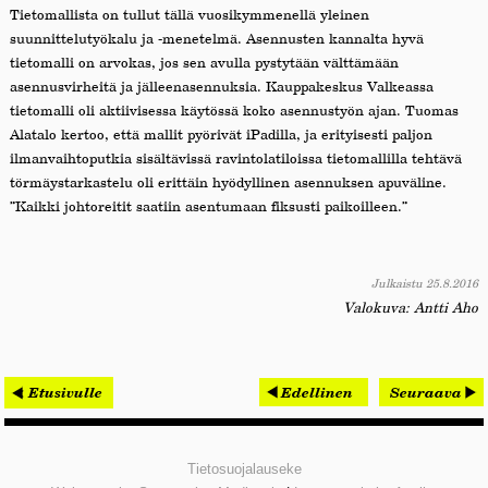
Tietomallista on tullut tällä vuosikymmenellä yleinen
suunnittelutyökalu ja -menetelmä. Asennusten kannalta hyvä
tietomalli on arvokas, jos sen avulla pystytään välttämään
asennusvirheitä ja jälleenasennuksia. Kauppakeskus Valkeassa
tietomalli oli aktiivisessa käytössä koko asennustyön ajan. Tuomas
Alatalo kertoo, että mallit pyörivät iPadilla, ja erityisesti paljon
ilmanvaihtoputkia sisältävissä ravintolatiloissa tietomallilla tehtävä
törmäystarkastelu oli erittäin hyödyllinen asennuksen apuväline.
”Kaikki johtoreitit saatiin asentumaan fiksusti paikoilleen.”
Julkaistu 25.8.2016
Valokuva: Antti Aho
< Etusivulle
Edellinen
Seuraava
Tietosuojalauseke