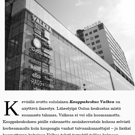
K
eväällä avattu oululainen
Kauppakeskus Valkea
on
näyttävä ilmestys. Lähestyipä Oulun keskustaa mistä
suunnasta tahansa, Valkeaa ei voi olla huomaamatta.
Kauppakeskuksen päälle rakennettu asuinkerrostalo kohoaa selvästi
korkeammalla kuin kaupungin vanhat taivaankannattajat – ja lisäksi
huomattavan kokoinen Valkea-teksti tervehtii tulijaa kolmeen