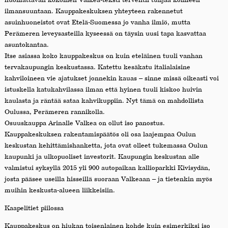
ilmansuuntaan. Kauppakeskuksen yhteyteen rakennetut
asuinhuoneistot ovat Etelä-Suomessa jo vanha ilmiö, mutta
Perämeren leveysasteilla kyseessä on täysin uusi tapa kasvattaa
asuntokantaa.
Itse asiassa koko kauppakeskus on kuin eteläinen tuuli vanhan
tervakaupungin keskustassa. Katettu kesäkatu italialaisine
kahviloineen vie ajatukset jonnekin kauas – sinne missä oikeasti voi
istuskella katukahvilassa ilman että hyinen tuuli kiskoo huivin
kaulasta ja räntää sataa kahvikuppiin. Nyt tämä on mahdollista
Oulussa, Perämeren rannikolla.
Osuuskauppa Arinalle Valkea on ollut iso panostus.
Kauppakeskuksen rakentamispäätös oli osa laajempaa Oulun
keskustan kehittämishanketta, jota ovat olleet tukemassa Oulun
kaupunki ja ulkopuoliset investorit. Kaupungin keskustan alle
valmistui syksyllä 2015 yli 900 autopaikan kallioparkki Kivisydän,
josta pääsee useilla hisseillä suoraan Valkeaan – ja tietenkin myös
muihin keskusta-alueen liikkeisiin.
Kaapelitiet piilossa
Kauppakeskus on hiukan toisenlainen kohde kuin esimerkiksi iso