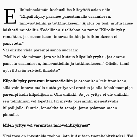
E
linkeinoelämän keskusliitto kiteyttää asian näin:
”Kilpailukyky paranee panostamalla osaamiseen,
innovaatioihin ja tutkimukseen.” Ajatus on tosi, mutta lause
laiskasti muotoiltu. Todellinen sisältöhän on tämä: ”Kilpailukyky
romahtaa, jos osaamiseen, innovaatioihin ja tutkimukseen ei
panosteta.”
Vai olisiko vielä parempi sanoa suoraan:
”Meillä ei ole mitään, jota voisi kutsua kilpailukyvyksi, jos emme
panosta osaamiseen, innovaatioihin ja tutkimukseen.” Olisiko tämä
nyt riittävän selvästi ilmaistu?
Kilpailukyky perustuu innovaatioihin
ja osaamisen kehittämiseen,
sillä vain innovoimalla uutta yritys voi erottua ja olla tehokkaampi ja
parempi kuin kilpailijansa. Olla uniikki. Ja jos yritys ei ole uniikki,
sen toiminnan voi lopettaa tai myydä paremmin menestyvälle
kilpailijalle. Suuria, lennokkaita sanoja, joten palataan maan
pinnalle.
Miten yritys voi varmistaa innovointikykynsä?
Yksi tapa on investoida työhön, jota kutsutaan tuotekehitykseksi. Tai