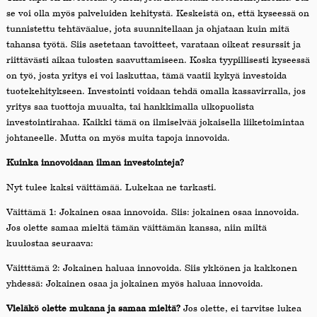
se voi olla myös palveluiden kehitystä. Keskeistä on, että kyseessä on
tunnistettu tehtäväalue, jota suunnitellaan ja ohjataan kuin mitä
tahansa työtä. Siis asetetaan tavoitteet, varataan oikeat resurssit ja
riittävästi aikaa tulosten saavuttamiseen. Koska tyypillisesti kyseessä
on työ, josta yritys ei voi laskuttaa, tämä vaatii kykyä investoida
tuotekehitykseen. Investointi voidaan tehdä omalla kassavirralla, jos
yritys saa tuottoja muualta, tai hankkimalla ulkopuolista
investointirahaa. Kaikki tämä on ilmiselvää jokaisella liiketoimintaa
johtaneelle. Mutta on myös muita tapoja innovoida.
Kuinka innovoidaan ilman investointeja?
Nyt tulee kaksi väittämää. Lukekaa ne tarkasti.
Väittämä 1: Jokainen osaa innovoida. Siis: jokainen osaa innovoida.
Jos olette samaa mieltä tämän väittämän kanssa, niin miltä
kuulostaa seuraava:
Väitttämä 2: Jokainen haluaa innovoida. Siis ykkönen ja kakkonen
yhdessä: Jokainen osaa ja jokainen myös haluaa innovoida.
Vieläkö olette mukana ja samaa mieltä?
Jos olette, ei tarvitse lukea