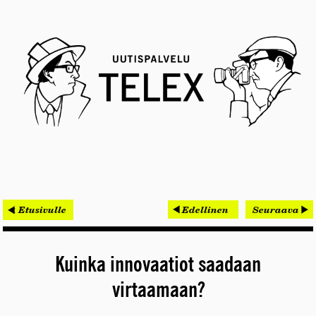
< Etusivulle
Edellinen
Seuraava
Kuinka innovaatiot saadaan
virtaamaan?