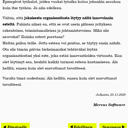
Epäsopivat työkalut, joiden vuoksi työaika kuluu johonkin muuhun
kuin itse työhön. Ja niin edelleen.
Väitän, että
jokaisesta organisaatiosta löytyy näitä innovoinnin
esteitä
. Pahinta niissä on, että se ovat usein piilossa yrityksen
rakenteissa, toimintamalleissa ja johtamistavoissa. Mikä siis
neuvoksi? Kuinka esteet puretaan?
Heitän pallon teille. Jotta esteen voi poistaa, se täytyy ensin nähdä.
Ota siis tämän päivän tärkeimmäksi tehtäväksi löytää
organisaatiostasi yksi este, joka estää innovaatioiden virtausta. Kun
olet löytänyt sen, keskitä kaikki tarmosi esteen kaatamiseen. Älä
hellitä, ennen kuin olet saavuttanut tavoitteesi.
Varalta tämä uudestaan: Älä hellitä, ennen kuin olet saavuttanut
tavoitteesi.
Julkaistu 25.11.2020
Mercus Software
< Etusivulle
Edellinen
Seuraava