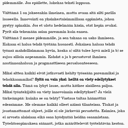
pidemmälle. Jos epäilette, lukekaa teksti loppuun.
Väittämä 1 on jokseenkin ilmeinen, mutta avaan sitä silti parilla
lauseella. Innovointi on yksinkertaisimmillaan oppimista, johon
pystyy apinakin. Jos et ulotu hedelmään käsin, otat kepin avuksi.
Pyrit siis tekemään asian paremmin kuin ennen.
Väittämä 2 menee pidemmälle, ja sen takana on usko ihmiseen.
Kukaan ei halua tehdä työtään huonosti. Jokainen haluaa tehdä
työnsä mahdollisimman hyvin, koska a) siitä tulee hyvä mieli ja b) se
sujuu silloin nopeammin. Kohdat a ja b perustuvat ihmisen
nautinnonhaluun ja pragmaattiseen perusluonteeseen.
Miksi sitten kaikki eivät jatkuvasti kehity työssään paremmiksi ja
tehokkaammiksi?
Syitä on vain yksi: heiltä on viety edellytykset
tehdä niin.
Tämä on lyhyt lause, mutta kätkee sisälleen paljon.
Miksi työntekijältä on viety innovoinnin edellytykset? Ja vielä
tärkeämpää: kuinka se on tehty? Vastaus taitaa häämöttää
edessämme. Me olemme kaikki olleet näissä tilanteissa. Tiukat ja
joustamattomat ohjeet, joille ei ole järkevää perustetta. Esimies, joka
ei arvosta alaisiaan eikä osaa hyödyntää heidän osaamistaan.
Työehtosopimuksen säännöt, jotka määrittelevät työtehtävän keston.