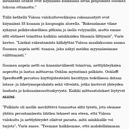
mennessä urakat ovat käynnissä kaikkialla aivan pohjoisinta Suomea
lukuun ottamatta.”
Tällä hetkellä Valoon valokuituverkkojen rakennustyöt ovat
käynnissä 33 kunnan ja kaupungin alueella. ”Rakensimme viime
syksynä poikkeuksellisen pitkään ja isolla volyymillä, mutta emme
silti ehtineet toimittaa kaikkia asiakkaiden tilaamia liittymiä”, Varis
kertoo. ”Lisäksi rakentamista kiihdyttää Valoon maaliskuussa saama
Suomen nopein netti -tunnus, joka näkyi meidän myynnissämme
välittömästi.”
Suomen nopein netti on kansainvälisesti toimivan, nettiyhteyksien
nopeutta ja laatua mittaavan Ooklan myöntämä palkinto. Ookla®
Speedtest® perustuu käyttäjätesteistä kerättyyn todelliseen dataan
lataus- ja lähetysnopeuksista sekä viiveistä, jotka kertovat yhteyden
laadusta ja kokonaissuorituskyvystä. Kaikki mittaustulokset löytyvät
täältä
.
”Palkinto oli meille merkittävä tunnustus siitä työstä, jota olemme
yhtiön perustamisesta lähtien tehneet sen eteen, että Valoon
valokuitu ja nettiyhteydet olisivat parasta, mitä asiakkaille voi
tarjota”, Varis sanoo. ”Teemme kaikkemme, että mahdollisimman