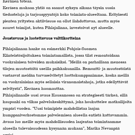
Keränen toteaa.
Keräsen mukaan yhtiö on saanut syksyn aikana täysin uusia
tiedusteluja ja tarjouspyyntöjä koko toiminta-alueeltaan. Erityisesti
pienten yritysten aktiivisuus on ollut ilahduttavaa, mutta myös
suuret toimijat, kuten Pihlajalinna, investoivat nyt alueelle.
Joustavuus ja luotettavuus valttikortteina
Pihlajalinnan hanke on esimerkki Pohjois-Suomen
Kiinteistösijoituksen toimintamallista, jossa tilat remontoidaan
vuokralaisen toiveiden mukaisiksi. ”Meillä on parhaillaan menossa
tilojen muutostöitä useilla paikkakunnilla. Remontti- ja muutostöistä
vastaavat meidän turvaselvitetyt luottokumppanimme, koska meillä
on vuokralaisina myös sellaisia viranomaistahoja, jotka edellyttävät
selvitystä”, Keränen huomauttaa.
Pihlajalinnalle uusi avaus Kuusamossa on strategisesti tärkeä, sillä
kaupunki on vilkas palvelukeskittymä, joka houkuttelee matkailijoita
ympäri vuoden. ”Uusi toimipiste mahdollistaa laajan
kumppaniverkostomme palvelemisen alueella entistä kattavammin.
Avaus luo meille myös mahdollisuuden laajentaa toimintaamme
alueella tulevaisuudessa kysynnän mukaan”, Marika Nevanpää
arvioi.