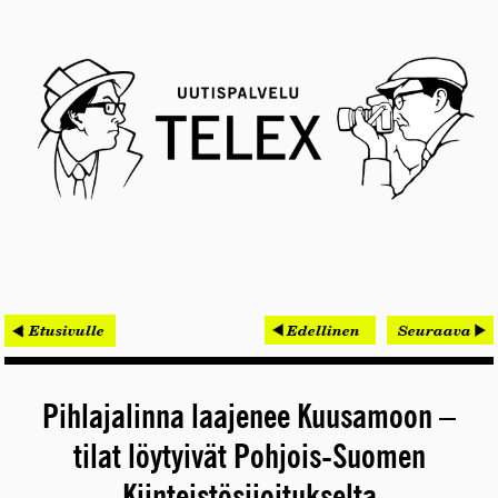
< Etusivulle
Edellinen
Seuraava
Pihlajalinna laajenee Kuusamoon –
tilat löytyivät Pohjois-Suomen
Kiinteistösijoitukselta