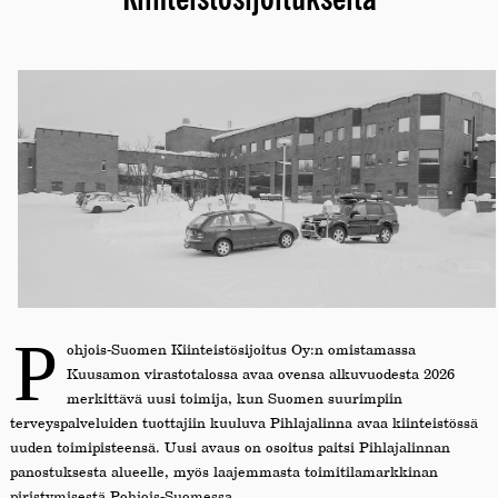
P
ohjois-Suomen Kiinteistösijoitus Oy:n omistamassa
Kuusamon virastotalossa avaa ovensa alkuvuodesta 2026
merkittävä uusi toimija, kun Suomen suurimpiin
terveyspalveluiden tuottajiin kuuluva Pihlajalinna avaa kiinteistössä
uuden toimipisteensä. Uusi avaus on osoitus paitsi Pihlajalinnan
panostuksesta alueelle, myös laajemmasta toimitilamarkkinan
piristymisestä Pohjois-Suomessa.