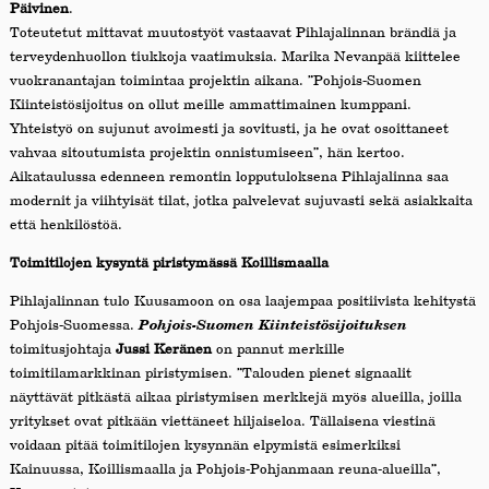
Päivinen
.
Toteutetut mittavat muutostyöt vastaavat Pihlajalinnan brändiä ja
terveydenhuollon tiukkoja vaatimuksia. Marika Nevanpää kiittelee
vuokranantajan toimintaa projektin aikana. ”Pohjois-Suomen
Kiinteistösijoitus on ollut meille ammattimainen kumppani.
Yhteistyö on sujunut avoimesti ja sovitusti, ja he ovat osoittaneet
vahvaa sitoutumista projektin onnistumiseen”, hän kertoo.
Aikataulussa edenneen remontin lopputuloksena Pihlajalinna saa
modernit ja viihtyisät tilat, jotka palvelevat sujuvasti sekä asiakkaita
että henkilöstöä.
Toimitilojen kysyntä piristymässä Koillismaalla
Pihlajalinnan tulo Kuusamoon on osa laajempaa positiivista kehitystä
Pohjois-Suomessa.
Pohjois-Suomen Kiinteistösijoituksen
toimitusjohtaja
Jussi Keränen
on pannut merkille
toimitilamarkkinan piristymisen. ”Talouden pienet signaalit
näyttävät pitkästä aikaa piristymisen merkkejä myös alueilla, joilla
yritykset ovat pitkään viettäneet hiljaiseloa. Tällaisena viestinä
voidaan pitää toimitilojen kysynnän elpymistä esimerkiksi
Kainuussa, Koillismaalla ja Pohjois-Pohjanmaan reuna-alueilla”,