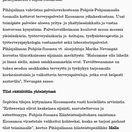
Pihlajalinna vahvistaa palveluverkostoaan Pohjois-Pohjanmaalla
tuomalla kattavat terveyspalvelut Kuusamon ydinkeskustaan. Uusi
toimipiste palvelee alueen yritys- ja yksityisasiakkaita ja vastaa
kasvavaan kysyntään. Palveluvalikoimaan kuuluvat muun muassa
yleislääkärin, työterveyslääkärin ja -hoitajan, työfysioterapeutin ja
työterveyspsykologin vastaanotot sekä laboratoriopalvelut.
Pihlajalinnan Pohjois-Suomen vt. aluejohtaja Marika Nevanpää
korostaa tilaratkaisussa sijainnin merkitystä. ”Haluamme olla lähellä
ja läsnä siellä, missä asiakkaammekin ovat. Tavoitteenamme on
tukea seudun asukkaiden terveyttä ja työkykyä tarjoamalla
korkealaatuisia ja vaikuttavia terveyspalveluja, jotka ovat helposti
saatavilla”, Nevanpää sanoo.
Tilat räätälöitiin yhteistyössä
Sopivien tilojen löytyminen Kuusamosta vaati huolellista arviointia.
”Kriteereinä olivat keskeinen sijainti, saavutettavuus ja
esteettömyys. Pohjois-Suomen Kiinteistösijoituksen omistama
Kuusamon virastotalo valikoitui kohteeksi, koska se tarjosi parhaat
tilat toiminnalle”, kertoo Pihlajalinnan kiinteistöpäällikkö
Malla